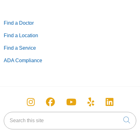
Find a Doctor
Find a Location
Find a Service
ADA Compliance
Follow us on Instagram
Follow us on Facebook
Follow us on You
Follow us on
Follow u
Search this site
Cli